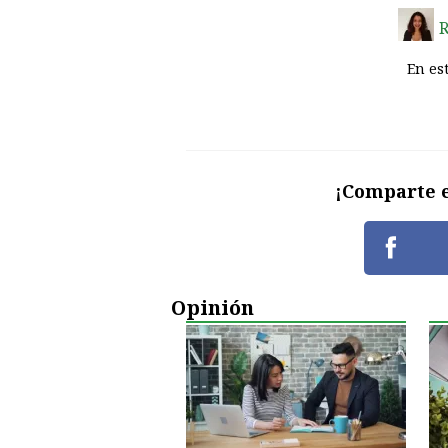
R
En est
¡Comparte e
Opinión