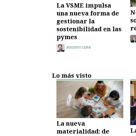
La VSME impulsa
N
una nueva forma de
s
gestionar la
r
sostenibilidad en las
pymes
AUGUSTO LEIVA
Lo más visto
La nueva
L
materialidad: de