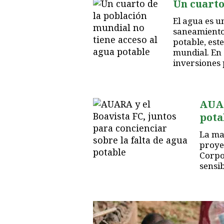
Un cuarto
El agua es u
saneamiento,
potable, est
mundial. En 
inversiones 
AUAR
pota
La ma
proyec
Corpo
sensib